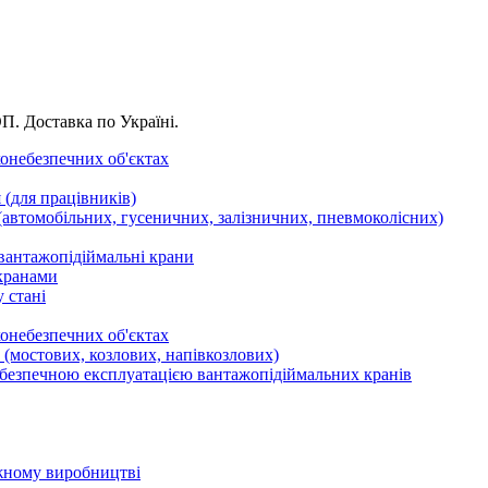
ОП. Доставка по Україні.
хонебезпечних об'єктах
 (для працівників)
(автомобільних, гусеничних, залізничних, пневмоколісних)
 вантажопідіймальні крани
 кранами
 стані
хонебезпечних об'єктах
 (мостових, козлових, напівкозлових)
 безпечною експлуатацією вантажопідіймальних кранів
ажному виробництві