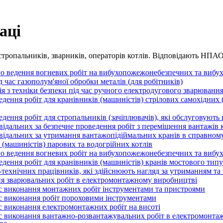
аці
, стропальників, зварників, операторів котлів. Відповідають НПА
го ведення вогневих робіт на вибухопожежонебезпечних та вибу
 час газополум'яної обробки металів (для робітників)
 з техніки безпеки під час ручного електродугового зварювання
дення робіт для кранівників (машиністів) стрілових самохідних 
дення робіт для стропальників (зачіплювачів), які обслуговують
відальних за безпечне проведення робіт з переміщення вантажів
відальних за утримання вантажопідіймальних кранів в справному
(машиністів) парових та водогрійних котлів
го ведення вогневих робіт на вибухопожежонебезпечних та вибу
ення робіт для кранівників (машиністів) кранів мостового типу
технічних працівників, які здійснюють нагляд за утриманням та
ня зварювальних робіт в електромонтажному виробництві
ас виконання монтажних робіт інструментами та пристроями
ас виконання робіт пороховими інструментами
с виконання електромонтажних робіт на висоті
ас виконання вантажно-розвантажувальних робіт в електромонт