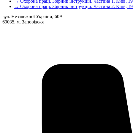
→ Охорона праці. Збірник інструкцій. Частина 1. Київ, 19
→ Охорона праці. Збірник інструкцій. Частина 2. Київ, 19
вул. Незалежної України, 60А
69035, м. Запоріжжя