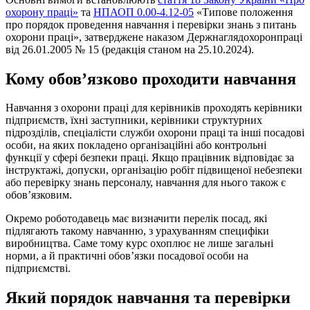
охорону праці»
та
НПАОП 0.00-4.12-05
«Типове положення
про порядок проведення навчання і перевірки знань з питань
охорони праці», затверджене наказом Держнаглядохоронпраці
від 26.01.2005 № 15 (редакція станом на 25.10.2024).
Кому обов’язково проходити навчання
Навчання з охорони праці для керівників проходять керівники
підприємств, їхні заступники, керівники структурних
підрозділів, спеціалісти служби охорони праці та інші посадові
особи, на яких покладено організаційні або контрольні
функції у сфері безпеки праці. Якщо працівник відповідає за
інструктажі, допуски, організацію робіт підвищеної небезпеки
або перевірку знань персоналу, навчання для нього також є
обов’язковим.
Окремо роботодавець має визначити перелік посад, які
підлягають такому навчанню, з урахуванням специфіки
виробництва. Саме тому курс охоплює не лише загальні
норми, а й практичні обов’язки посадової особи на
підприємстві.
Який порядок навчання та перевірки