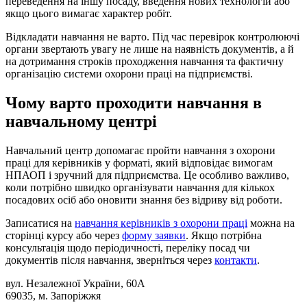
переведення на іншу посаду, введення нових технологій або
якщо цього вимагає характер робіт.
Відкладати навчання не варто. Під час перевірок контролюючі
органи звертають увагу не лише на наявність документів, а й
на дотримання строків проходження навчання та фактичну
організацію системи охорони праці на підприємстві.
Чому варто проходити навчання в
навчальному центрі
Навчальний центр допомагає пройти навчання з охорони
праці для керівників у форматі, який відповідає вимогам
НПАОП і зручний для підприємства. Це особливо важливо,
коли потрібно швидко організувати навчання для кількох
посадових осіб або оновити знання без відриву від роботи.
Записатися на
навчання керівників з охорони праці
можна на
сторінці курсу або через
форму заявки
. Якщо потрібна
консультація щодо періодичності, переліку посад чи
документів після навчання, зверніться через
контакти
.
вул. Незалежної України, 60А
69035, м. Запоріжжя