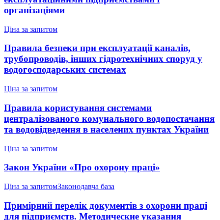
організаціями
Ціна за запитом
Правила безпеки при експлуатації каналів,
трубопроводів, інших гідротехнічних споруд у
водогосподарських системах
Ціна за запитом
Правила користування системами
централізованого комунального водопостачання
та водовідведення в населених пунктах України
Ціна за запитом
Закон України «Про охорону праці»
Ціна за запитом
Законодавча база
Примірний перелік документів з охорони праці
для підприємств. Методические указания