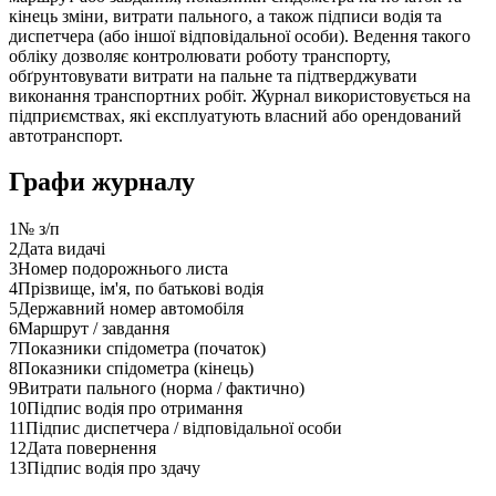
кінець зміни, витрати пального, а також підписи водія та
диспетчера (або іншої відповідальної особи). Ведення такого
обліку дозволяє контролювати роботу транспорту,
обґрунтовувати витрати на пальне та підтверджувати
виконання транспортних робіт. Журнал використовується на
підприємствах, які експлуатують власний або орендований
автотранспорт.
Графи журналу
1
№ з/п
2
Дата видачі
3
Номер подорожнього листа
4
Прізвище, ім'я, по батькові водія
5
Державний номер автомобіля
6
Маршрут / завдання
7
Показники спідометра (початок)
8
Показники спідометра (кінець)
9
Витрати пального (норма / фактично)
10
Підпис водія про отримання
11
Підпис диспетчера / відповідальної особи
12
Дата повернення
13
Підпис водія про здачу