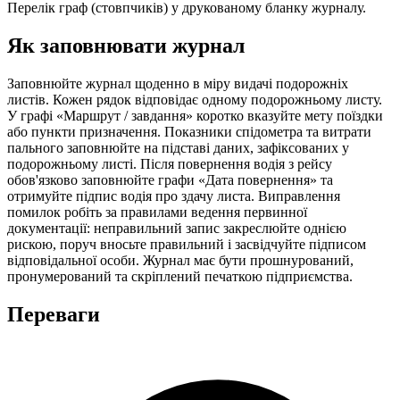
Перелік граф (стовпчиків) у друкованому бланку журналу.
Як заповнювати журнал
Заповнюйте журнал щоденно в міру видачі подорожніх
листів. Кожен рядок відповідає одному подорожньому листу.
У графі «Маршрут / завдання» коротко вказуйте мету поїздки
або пункти призначення. Показники спідометра та витрати
пального заповнюйте на підставі даних, зафіксованих у
подорожньому листі. Після повернення водія з рейсу
обов'язково заповнюйте графи «Дата повернення» та
отримуйте підпис водія про здачу листа. Виправлення
помилок робіть за правилами ведення первинної
документації: неправильний запис закреслюйте однією
рискою, поруч вносьте правильний і засвідчуйте підписом
відповідальної особи. Журнал має бути прошнурований,
пронумерований та скріплений печаткою підприємства.
Переваги